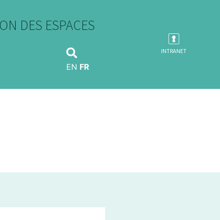
ON DES ESPACES
INTRANET
EN
FR