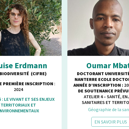
uise Erdmann
Oumar Mba
BIODIVERSITÉ (CIFRE)
DOCTORANT
UNIVERSITÉ
NANTERRE
ECOLE DOCTOR
E PREMIÈRE INSCRIPTION
:
ANNÉE D’INSCRIPTION :
20
2024
DE SOUTENANCE PRÉVUE
ATELIER 4 – SANTÉ, E
 :
LE VIVANT ET SES ENJEUX
SANITAIRES ET TERRITO
TERRITORIAUX ET
Géographie de la sa
ENVIRONNEMENTAUX
EN SAVOIR PLUS