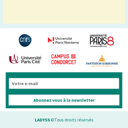
E
-
m
a
Abonnez vous à la newsletter
i
l
*
LADYSS
©Tous droits réservés