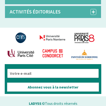
ACTIVITÉS ÉDITORIALES
E
-
m
a
Abonnez vous à la newsletter
i
l
*
LADYSS
©Tous droits réservés