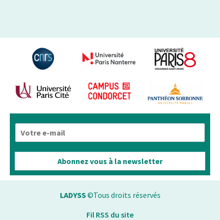
E
-
m
a
Abonnez vous à la newsletter
i
l
*
LADYSS
©Tous droits réservés
Fil RSS du site