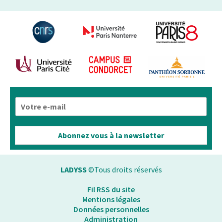
E
-
m
a
Abonnez vous à la newsletter
i
l
*
LADYSS
©Tous droits réservés
Fil RSS du site
Mentions légales
Données personnelles
Administration