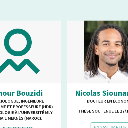
hour Bouzidi
Nicolas Sioun
IOLOGUE, INGÉNIEURE
DOCTEUR EN ÉCONO
ME ET PROFESSEURE (HDR)
THÈSE SOUTENUE LE 27/1
OLOGIE À L'UNIVERSITÉ
MLY
MAIL MEKNÈS
(MAROC).
EN SAVOIR PLUS
RESEARCHGATE