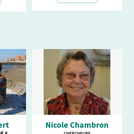
ert
Nicole Chambron
É.E
CHERCHEURE