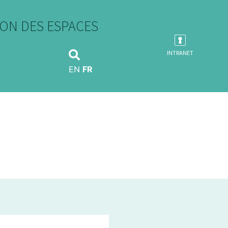
ON DES ESPACES
INTRANET
EN
FR