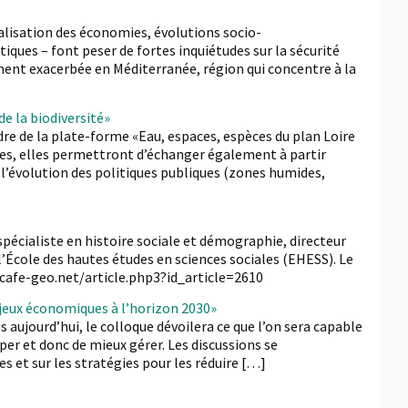
lisation des économies, évolutions socio-
ues – font peser de fortes inquiétudes sur la sécurité
ment exacerbée en Méditerranée, région qui concentre à la
e la biodiversité»
dre de la plate-forme «Eau, espaces, espèces du plan Loire
res, elles permettront d’échanger également à partir
c l’évolution des politiques publiques (zones humides,
pécialiste en histoire sociale et démographie, directeur
’École des hautes études en sciences sociales (EHESS). Le
w.cafe-geo.net/article.php3?id_article=2610
njeux économiques à l’horizon 2030»
 aujourd’hui, le colloque dévoilera ce que l’on sera capable
per et donc de mieux gérer. Les discussions se
 et sur les stratégies pour les réduire […]