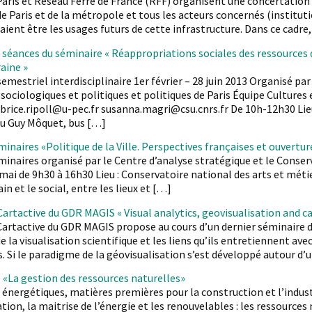
 Paris et Réseau Ferré de France (RFF) organisent une concertation s
e Paris et de la métropole et tous les acteurs concernés (instituti
aient être les usages futurs de cette infrastructure. Dans ce cadre,
séances du séminaire « Réappropriations sociales des ressources d
aine »
emestriel interdisciplinaire 1er février – 28 juin 2013 Organisé par
sociologiques et politiques et politiques de Paris Équipe Cultures 
fabrice.ripoll@u-pec.fr susanna.magri@csu.cnrs.fr De 10h-12h30 Li
u Guy Môquet, bus […]
minaires «Politique de la Ville. Perspectives françaises et ouvertu
minaires organisé par le Centre d’analyse stratégique et le Conserv
mai de 9h30 à 16h30 Lieu : Conservatoire national des arts et méti
in et le social, entre les lieux et […]
artactive du GDR MAGIS « Visual analytics, geovisualisation and 
artactive du GDR MAGIS propose au cours d’un dernier séminaire d
 la visualisation scientifique et les liens qu’ils entretiennent ave
 Si le paradigme de la géovisualisation s’est développé autour d
 «La gestion des ressources naturelles»
énergétiques, matières premières pour la construction et l’indust
on, la maitrise de l’énergie et les renouvelables : les ressources n