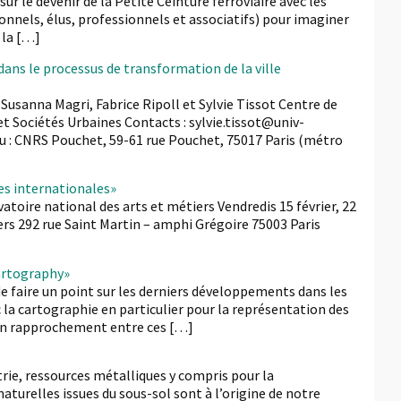
ur le devenir de la Petite Ceinture ferroviaire avec les
onnels, élus, professionnels et associatifs) pour imaginer
 la […]
ans le processus de transformation de la ville
 Susanna Magri, Fabrice Ripoll et Sylvie Tissot Centre de
et Sociétés Urbaines Contacts : sylvie.tissot@univ-
eu : CNRS Pouchet, 59-61 rue Pouchet, 75017 Paris (métro
res internationales»
atoire national des arts et métiers Vendredis 15 février, 22
ers 292 rue Saint Martin – amphi Grégoire 75003 Paris
cartography»
e faire un point sur les derniers développements dans les
c la cartographie en particulier pour la représentation des
’un rapprochement entre ces […]
rie, ressources métalliques y compris pour la
aturelles issues du sous-sol sont à l’origine de notre