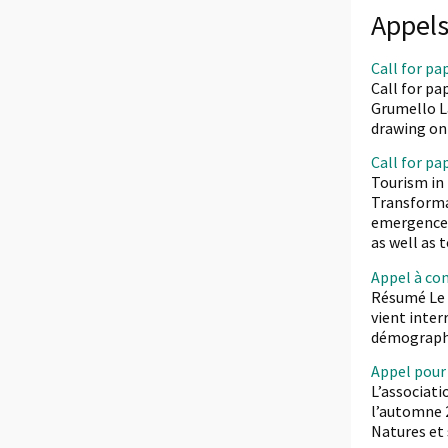
Appel
Call for pa
Call for pa
Grumello La
drawing on 
Call for pa
Tourism in
Transforma
emergence 
as well as 
Appel à co
Résumé Le 
vient inter
démographi
Appel pour 
L’associati
l’automne 2
Natures et 