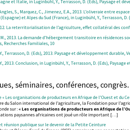
agne et Italie, in Luginbühl, Y., Terrasson, D. (Eds), Paysage et d
Angles, S., Marquez, C., Jimenez, E.A., 2013. L’oliveraie entre esp
(Espagne) et Alpes du Sud (France), in Luginbühl, Y., Terrasson, D
012. La reterritorialisation de l’agriculture, effet collatéral des co
-M., 2013. La demande d’hébergement transitoire en résidences soci
, Recherches Familiales, 10
Y., Terrasson, D. (Eds), 2013. Paysage et développement durable, V
Y., 2013. Conclusion, in Luginbühl, Y., Terrasson, D. (Eds), Paysag
ues, séminaires, conférences, congrè
 « Les organisations de producteurs en Afrique de l’Ouest et du Cen
re du Salon international de l’agriculture, la Fondation pour l’agri
onde sur :
« Les organisations de producteurs en Afrique de l’Ou
sations paysannes africaines ont joué un rôle important […]
t réunion publique sur le devenir de la Petite Ceinture