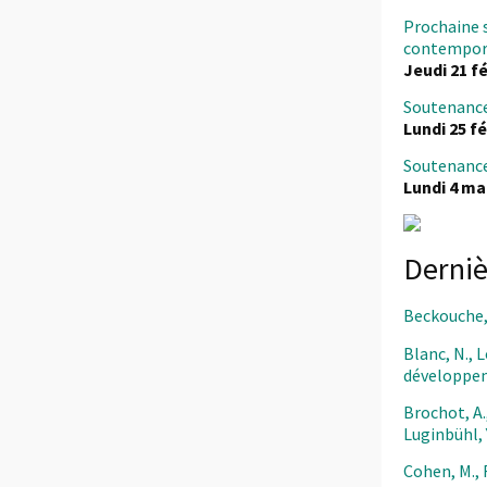
Prochaine 
contemporai
Jeudi 21 fé
Soutenance
Lundi 25 fé
Soutenance
Lundi 4 mar
Derniè
Beckouche, P
Blanc, N., 
développem
Brochot, A.
Luginbühl, 
Cohen, M., 