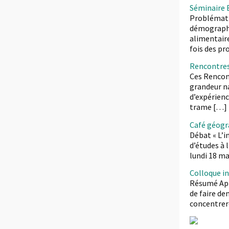
Séminaire 
Problémati
démographiq
alimentaire
fois des pr
Rencontres 
Ces Rencont
grandeur na
d’expérienc
trame […]
Café géogr
Débat « L’i
d’études à 
lundi 18 ma
Colloque in
Résumé Aprè
de faire de
concentrero