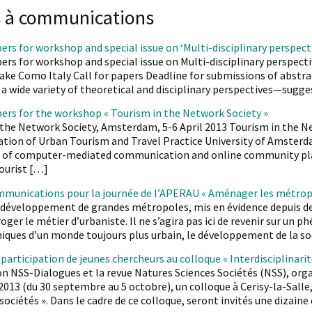
s à communications
pers for workshop and special issue on ‘Multi-disciplinary perspect
pers for workshop and special issue on Multi-disciplinary perspect
ke Como Italy Call for papers Deadline for submissions of abstra
a wide variety of theoretical and disciplinary perspectives—sugge
pers for the workshop « Tourism in the Network Society »
 the Network Society, Amsterdam, 5-6 April 2013 Tourism in the 
tion of Urban Tourism and Travel Practice University of Amsterda
of computer-mediated communication and online community platf
tourist […]
mmunications pour la journée de l’APERAU « Aménager les métropol
développement de grandes métropoles, mis en évidence depuis de l
roger le métier d’urbaniste. Il ne s’agira pas ici de revenir sur u
ques d’un monde toujours plus urbain, le développement de la soc
participation de jeunes chercheurs au colloque « Interdisciplinarit
on NSS-Dialogues et la revue Natures Sciences Sociétés (NSS), orga
013 (du 30 septembre au 5 octobre), un colloque à Cerisy-la-Salle, 
sociétés ». Dans le cadre de ce colloque, seront invités une dizain