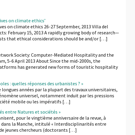
ives on climate ethics’
ives on climate ethics 26-27 September, 2013 Villa del
cts: February 15, 2013 A rapidly growing body of research—
sts that ethical considerations should be and/or […]
Network Society: Computer-Mediated Hospitality and the
m, 5-6 April 2013 About Since the mid-2000s, the
orms has generated new forms of touristic hospitality
es : quelles réponses des urbanistes ? »
ongues années par la plupart des travaux universitaires,
n phénomène universel, notamment induit par les pressions
iété mobile ou les impératifs […]
és entre Natures et sociétés »
nisent, pour le vingtième anniversaire de la revue, à
dans la Manche, intitulé « Interdisciplinarités entre
e de jeunes chercheurs (doctorants […]