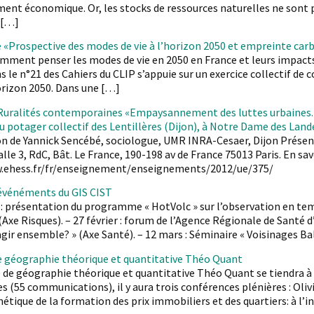
nt économique. Or, les stocks de ressources naturelles ne sont pa
 […]
 «Prospective des modes de vie à l’horizon 2050 et empreinte car
ent penser les modes de vie en 2050 en France et leurs impacts s
s le n°21 des Cahiers du CLIP s’appuie sur un exercice collectif de
horizon 2050. Dans une […]
Ruralités contemporaines «Empaysannement des luttes urbaines. Qu
:du potager collectif des Lentillères (Dijon), à Notre Dame des Land
n de Yannick Sencébé, sociologue, UMR INRA-Cesaer, Dijon Présentat
alle 3, RdC, Bât. Le France, 190-198 av de France 75013 Paris. En savo
.ehess.fr/fr/enseignement/enseignements/2012/ue/375/
événéments du GIS CIST
r : présentation du programme « HotVolc » sur l’observation en t
(Axe Risques). – 27 février : forum de l’Agence Régionale de Santé 
r ensemble? » (Axe Santé). – 12 mars : Séminaire « Voisinages Ba
e géographie théorique et quantitative Théo Quant
 de géographie théorique et quantitative Théo Quant se tiendra à B
 (55 communications), il y aura trois conférences plénières : Oli
ique de la formation des prix immobiliers et des quartiers: à l’in