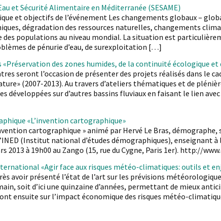
Eau et Sécurité Alimentaire en Méditerranée (SESAME)
que et objectifs de l’événement Les changements globaux – globa
ues, dégradation des ressources naturelles, changements climatiq
 des populations au niveau mondial. La situation est particulière
oblèmes de pénurie d’eau, de surexploitation […]
«Préservation des zones humides, de la continuité écologique et d
res seront l’occasion de présenter des projets réalisés dans le ca
ture» (2007-2013). Au travers d’ateliers thématiques et de pléniè
es développées sur d’autres bassins fluviaux en faisant le lien ave
aphique «L’invention cartographique»
nvention cartographique » animé par Hervé Le Bras, démographe, s
l’INED (Institut national d’études démographiques), enseignant à l
rs 2013 à 19h00 au Zango (15, rue du Cygne, Paris 1er). http://ww
ternational «Agir face aux risques météo-climatiques: outils et e
s avoir présenté l’état de l’art sur les prévisions météorologiques
main, soit d’ici une quinzaine d’années, permettant de mieux antici
nt ensuite sur l’impact économique des risques météo-climatiques