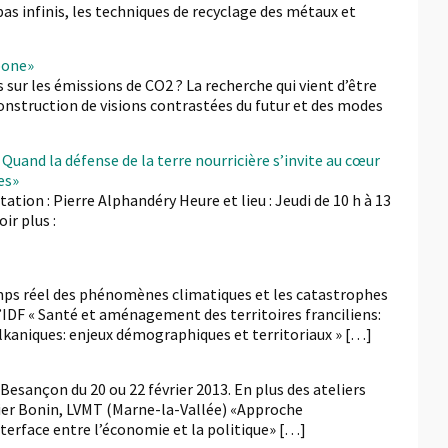
s infinis, les techniques de recyclage des métaux et
bone»
ur les émissions de CO2 ? La recherche qui vient d’être
 construction de visions contrastées du futur et des modes
and la défense de la terre nourricière s’invite au cœur
es»
ion : Pierre Alphandéry Heure et lieu : Jeudi de 10 h à 13
ir plus :
emps réel des phénomènes climatiques et les catastrophes
d’IDF « Santé et aménagement des territoires franciliens:
lkaniques: enjeux démographiques et territoriaux » […]
esançon du 20 ou 22 février 2013. En plus des ateliers
vier Bonin, LVMT (Marne-la-Vallée) «Approche
terface entre l’économie et la politique» […]