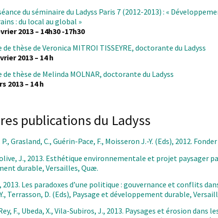
séance du séminaire du Ladyss Paris 7 (2012-2013) : « Développem
ns : du local au global »
vrier 2013 – 14h30 -17h30
 de thèse de Veronica MITROI TISSEYRE, doctorante du Ladyss
vrier 2013 – 14 h
 de thèse de Melinda MOLNAR, doctorante du Ladyss
s 2013 – 14 h
res publications du Ladyss
., Grasland, C., Guérin-Pace, F., Moisseron J.-Y. (Eds), 2012. Fonder 
Lolive, J., 2013. Esthétique environnementale et projet paysager part
ent durable, Versailles, Quæ.
, 2013. Les paradoxes d’une politique : gouvernance et conflits dan
Y., Terrasson, D. (Eds), Paysage et développement durable, Versail
Rey, F., Ubeda, X., Vila-Subiros, J., 2013. Paysages et érosion d