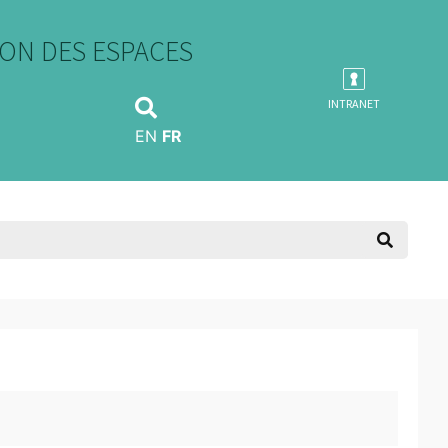
ON DES ESPACES
INTRANET
EN
FR