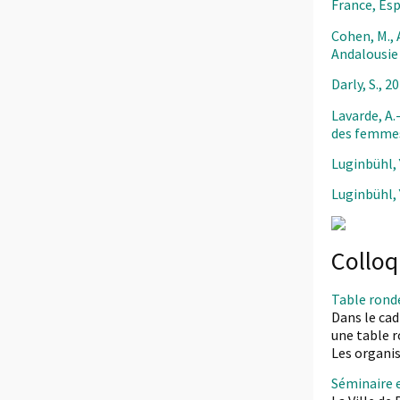
France, Esp
Cohen, M., 
Andalousie 
Darly, S., 2
Lavarde, A.
des femmes
Luginbühl, 
Luginbühl, 
Colloq
Table ronde
Dans le cad
une table r
Les organi
Séminaire e