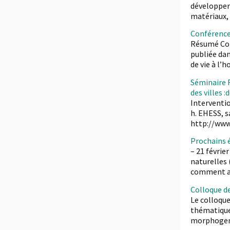
développeme
matériaux,
Conférence
Résumé Comm
publiée dan
de vie à l’
Séminaire 
des villes 
Interventio
h. EHESS, s
http://www
Prochains 
– 21 févrie
naturelles 
comment agi
Colloque d
Le colloque
thématiques
morphogenét