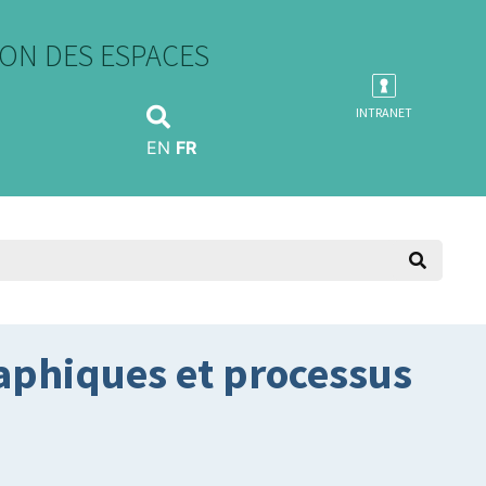
ON DES ESPACES
INTRANET
EN
FR
raphiques et processus