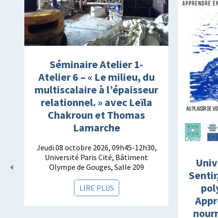
Séminaire Atelier 1-
Atelier 6 – « Le milieu, du
multiscalaire à l’épaisseur
relationnel. » avec Leïla
Chakroun et Thomas
Lamarche
Jeudi 08 octobre 2026, 09h45-12h30,
Université Paris Cité, Bâtiment
s
Univ
Olympe de Gouges, Salle 209
s
Sentir
pol
LIRE PLUS
Appr
nourr