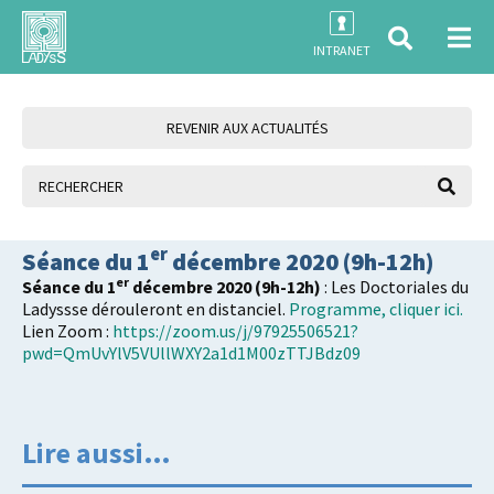
INTRANET
REVENIR AUX ACTUALITÉS
er
Séance du 1
décembre 2020 (9h-12h)
er
Séance du 1
décembre 2020 (9h-12h)
: Les Doctoriales du
Ladyssse dérouleront en distanciel.
Programme, cliquer ici.
Lien Zoom :
https://zoom.us/j/97925506521?
pwd=QmUvYlV5VUllWXY2a1d1M00zTTJBdz09
Lire aussi…