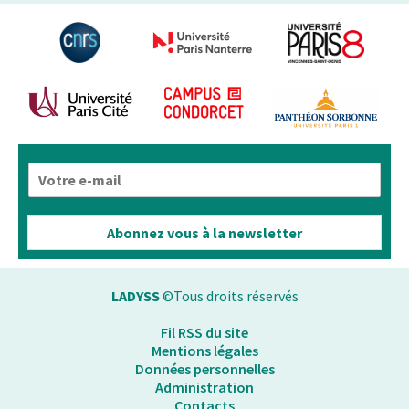
E
-
m
a
Abonnez vous à la newsletter
i
l
*
LADYSS
©Tous droits réservés
Fil RSS du site
Mentions légales
Données personnelles
Administration
Contacts