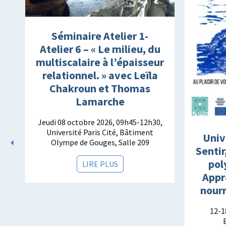
Séminaire Atelier 1-
Atelier 6 – « Le milieu, du
multiscalaire à l’épaisseur
relationnel. » avec Leïla
Chakroun et Thomas
Lamarche
Jeudi 08 octobre 2026, 09h45-12h30,
Université Paris Cité, Bâtiment
s
Univ
Olympe de Gouges, Salle 209
s
Sentir
pol
LIRE PLUS
Appr
nourr
12-1