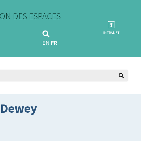
ON DES ESPACES
INTRANET
EN
FR
n Dewey