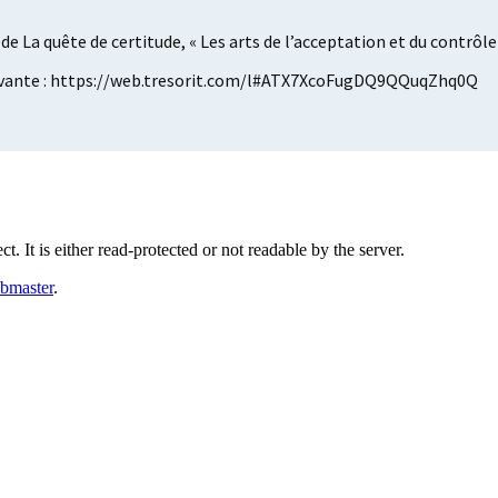
e La quête de certitude, « Les arts de l’acceptation et du contrôle 
 suivante : https://web.tresorit.com/l#ATX7XcoFugDQ9QQuqZhq0Q