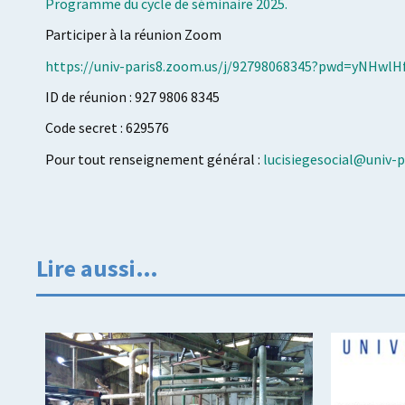
Programme du cycle de séminaire 2025.
Participer à la réunion Zoom
https://univ-paris8.zoom.us/j/92798068345?pwd=yNHwl
ID de réunion : 927 9806 8345
Code secret : 629576
Pour tout renseignement général :
lucisiegesocial@univ-p
Lire aussi…