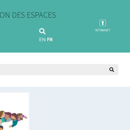
ON DES ESPACES
INTRANET
EN
FR