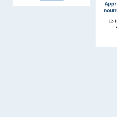
Appr
nourr
12-1
s
à
s