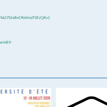
Hfkb17GtxBnCRxVmzP2EcCjKv.1
aris8.fr