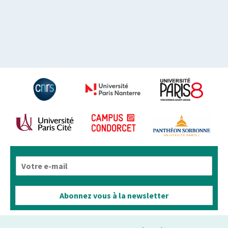
E
-
m
a
Abonnez vous à la newsletter
i
l
*