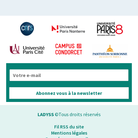
E
-
m
a
Abonnez vous à la newsletter
i
l
*
LADYSS
©Tous droits réservés
Fil RSS du site
Mentions légales