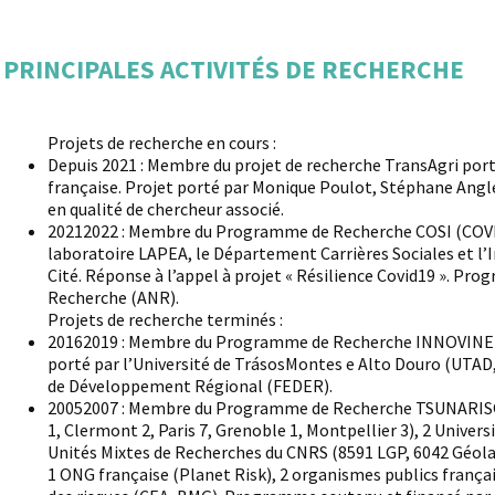
PRINCIPALES ACTIVITÉS DE RECHERCHE
Projets de recherche en cours :
Depuis 2021 : Membre du projet de recherche TransAgri porta
française. Projet porté par Monique Poulot, Stéphane Angle
en qualité de chercheur associé.
20212022 : Membre du Programme de Recherche COSI (COVID 
laboratoire LAPEA, le Département Carrières Sociales et l’I
Cité. Réponse à l’appel à projet « Résilience Covid19 ». Pr
Recherche (ANR).
Projets de recherche terminés :
20162019 : Membre du Programme de Recherche INNOVINE 
porté par l’Université de TrásosMontes e Alto Douro (UTAD,
de Développement Régional (FEDER).
20052007 : Membre du Programme de Recherche TSUNARISQUE
1, Clermont 2, Paris 7, Grenoble 1, Montpellier 3), 2 Unive
Unités Mixtes de Recherches du CNRS (8591 LGP, 6042 Géolab
1 ONG française (Planet Risk), 2 organismes publics frança