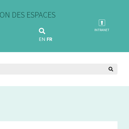
ON DES ESPACES
INTRANET
EN
FR