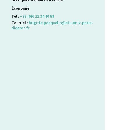
pratiques sociales » – ED 382
Économie
Tél :
+33 (0)6 12 34 40 68
Courriel :
brigitte.pasquelin@etu.univ-paris-
diderot.fr