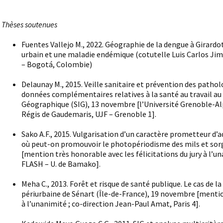
Thèses soutenues
Fuentes Vallejo M., 2022. Géographie de la dengue à Girardot
urbain et une maladie endémique (cotutelle Luis Carlos Ji
– Bogotá, Colombie)
Delaunay M., 2015. Veille sanitaire et prévention des pathol
données complémentaires relatives à la santé au travail 
Géographique (SIG), 13 novembre [l’Université Grenoble-Alp
Régis de Gaudemaris, UJF – Grenoble 1].
Sako A.F., 2015. Vulgarisation d’un caractère prometteur d’a
où peut-on promouvoir le photopériodisme des mils et sorgho
[mention très honorable avec les félicitations du jury à l’u
FLASH – U. de Bamako].
Meha C., 2013. Forêt et risque de santé publique. Le cas de l
périurbaine de Sénart (Île-de-France), 19 novembre [mention
à l’unanimité ; co-direction Jean-Paul Amat, Paris 4].