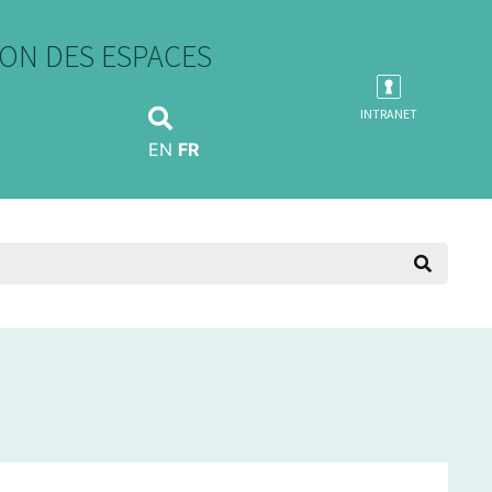
ON DES ESPACES
INTRANET
EN
FR