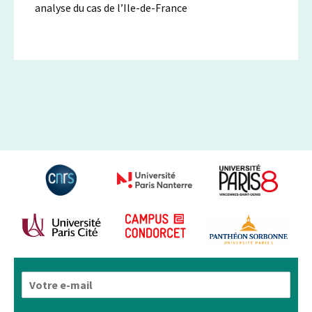
analyse du cas de l’Ile-de-France
E
-
m