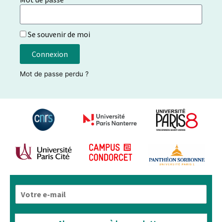
Se souvenir de moi
Connexion
Mot de passe perdu ?
E
-
m
a