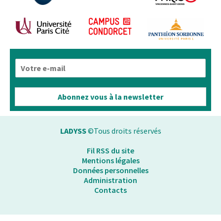
E
-
m
a
Abonnez vous à la newsletter
i
l
*
LADYSS
©Tous droits réservés
Fil RSS du site
Mentions légales
Données personnelles
Administration
Contacts