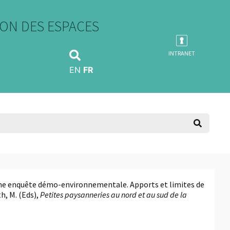
ON DES ESPACES
INTRANET
EN
FR
rs une enquête démo-environnementale. Apports et limites de
h, M. (Eds),
Petites paysanneries au nord et au sud de la