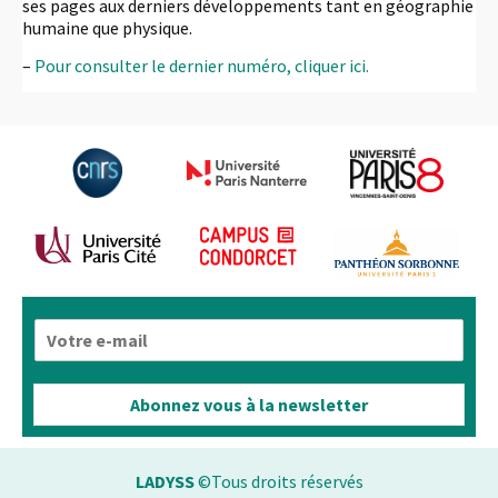
ses pages aux derniers développements tant en géographie
humaine que physique.
–
Pour consulter le dernier numéro, cliquer ici.
E
-
m
a
Abonnez vous à la newsletter
i
l
*
LADYSS
©Tous droits réservés