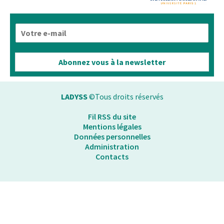
E
-
m
a
Abonnez vous à la newsletter
i
l
*
LADYSS
©Tous droits réservés
Fil RSS du site
Mentions légales
Données personnelles
Administration
Contacts