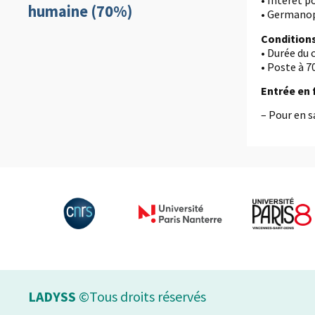
• Intérêt 
humaine (70%)
• Germanoph
Condition
• Durée du 
• Poste à 
Entrée en 
– Pour en s
LADYSS
©Tous droits réservés