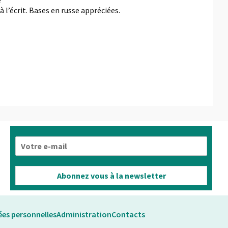
e
 l’écrit. Bases en russe appréciées.
E
-
m
a
Abonnez vous à la newsletter
i
l
*
es personnelles
Administration
Contacts