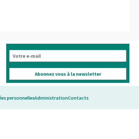
E
-
m
a
Abonnez vous à la newsletter
i
l
*
es personnelles
Administration
Contacts