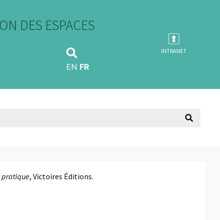
ON DES ESPACES
INTRANET
EN
FR
n pratique
, Victoires Éditions.