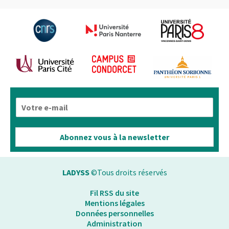
E
-
m
a
Abonnez vous à la newsletter
i
l
*
LADYSS
©Tous droits réservés
Fil RSS du site
Mentions légales
Données personnelles
Administration