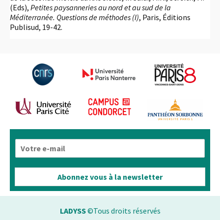
(Eds),
Petites paysanneries au nord et au sud de la
Méditerranée. Questions de méthodes (I)
, Paris, Éditions
Publisud, 19-42.
E
-
m
a
Abonnez vous à la newsletter
i
l
*
LADYSS
©Tous droits réservés