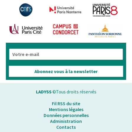
E
-
m
a
Abonnez vous à la newsletter
i
l
*
LADYSS
©Tous droits réservés
Fil RSS du site
Mentions légales
Données personnelles
Administration
Contacts