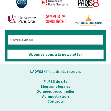
E
-
m
a
Abonnez vous à la newsletter
i
l
*
LADYSS
©Tous droits réservés
Fil RSS du site
Mentions légales
Données personnelles
Administration
Contacts