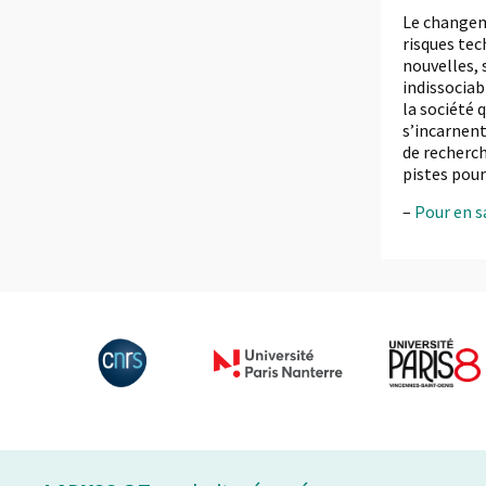
Le changeme
risques tec
nouvelles, 
indissociab
la société 
s’incarnent
de recherch
pistes pour
–
Pour en sa