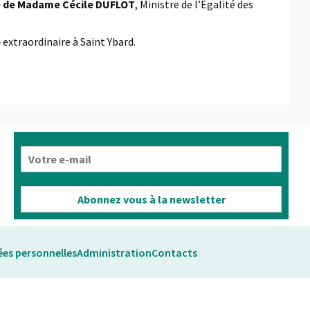
e de Madame Cécile DUFLOT
, Ministre de l’Egalité des
e
extraordinaire à Saint Ybard.
E
-
m
a
Abonnez vous à la newsletter
i
l
*
es personnelles
Administration
Contacts