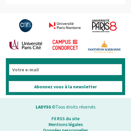
E
-
m
a
Abonnez vous à la newsletter
i
l
*
LADYSS
©Tous droits réservés
Fil RSS du site
Mentions légales
Données personnelles