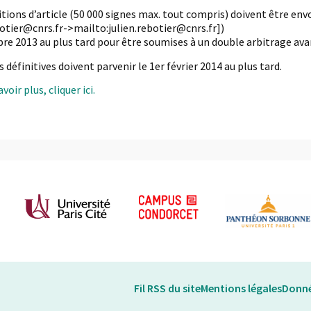
tions d’article (50 000 signes max. tout compris) doivent être en
botier@cnrs.fr->mailto:julien.rebotier@cnrs.fr])
bre 2013 au plus tard pour être soumises à un double arbitrage ava
s définitives doivent parvenir le 1er février 2014 au plus tard.
voir plus, cliquer ici.
Fil RSS du site
Mentions légales
Donné