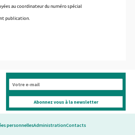
voyées au coordinateur du numéro spécial
nt publication.
E
-
m
a
Abonnez vous à la newsletter
i
l
*
es personnelles
Administration
Contacts