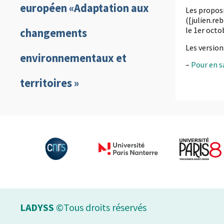
européen «Adaptation aux
Les proposi
([julien.re
le 1er octo
changements
Les version
environnementaux et
–
Pour en sa
territoires »
LADYSS
©Tous droits réservés