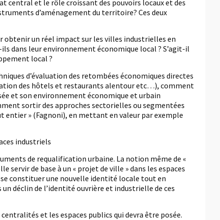
tat central et le rôle croissant des pouvoirs locaux et des
instruments d’aménagement du territoire? Ces deux
btenir un réel impact sur les villes industrielles en
ils dans leur environnement économique local ? S’agit-il
oppement local ?
echniques d’évaluation des retombées économiques directes
tation des hôtels et restaurants alentour etc…), comment
musée et son environnement économique et urbain
omment sortir des approches sectorielles ou segmentées
ut entier » (Fagnoni), en mettant en valeur par exemple
aces industriels
ruments de requalification urbaine. La notion même de «
le servir de base à un « projet de ville » dans les espaces
e se constituer une nouvelle identité locale tout en
un déclin de l’identité ouvrière et industrielle de ces
s centralités et les espaces publics qui devra être posée.