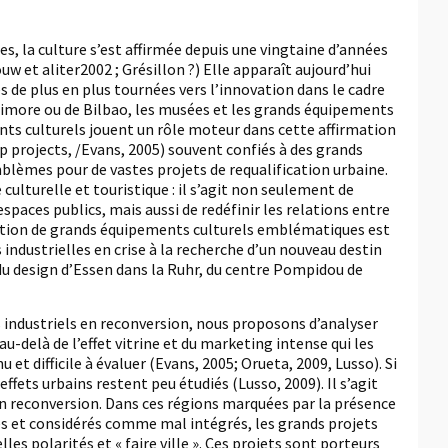
s, la culture s’est affirmée depuis une vingtaine d’années
 et aliter2002 ; Grésillon ?) Elle apparaît aujourd’hui
de plus en plus tournées vers l’innovation dans le cadre
timore ou de Bilbao, les musées et les grands équipements
nts culturels jouent un rôle moteur dans cette affirmation
ip projects, /Evans, 2005) souvent confiés à des grands
mblèmes pour de vastes projets de requalification urbaine.
culturelle et touristique : il s’agit non seulement de
espaces publics, mais aussi de redéfinir les relations entre
création de grands équipements culturels emblématiques est
ndustrielles en crise à la recherche d’un nouveau destin
du design d’Essen dans la Ruhr, du centre Pompidou de
es industriels en reconversion, nous proposons d’analyser
au-delà de l’effet vitrine et du marketing intense qui les
 difficile à évaluer (Evans, 2005; Orueta, 2009, Lusso). Si
ets urbains restent peu étudiés (Lusso, 2009). Il s’agit
 en reconversion. Dans ces régions marquées par la présence
es et considérés comme mal intégrés, les grands projets
les polarités et « faire ville ». Ces projets sont porteurs