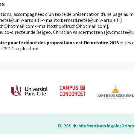
ON
itions, accompagnées d’un texte de présentation d’une page au ma
reitel@univ-artois.fr->mailto:bernard.reitel@univ-artois.fr]
sch@hotmail.com->mailto:thopfirsch@hotmail.com],
 au co-directeur de Belgeo, Christian Vandermotten ([cvdmotte@u
mite pour le dépôt des propositions est fin octobre 2013
et les 
il 2014 au plus tard.
Fil RSS du site
Mentions légales
Donné