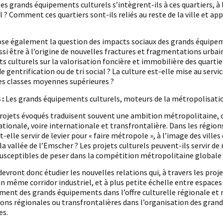
 grands équipements culturels s’intègrent-ils à ces quartiers, à 
 ? Comment ces quartiers sont-ils reliés au reste de la ville et app
ose également la question des impacts sociaux des grands équipement
si être à l’origine de nouvelles fractures et fragmentations urbai
 culturels sur la valorisation foncière et immobilière des quarti
e gentrification ou de tri social ? La culture est-elle mise au servic
es classes moyennes supérieures ?
 :
Les grands équipements culturels, moteurs de la métropolisati
projets évoqués traduisent souvent une ambition métropolitaine, cel
tionale, voire internationale et transfrontalière. Dans les régions 
t-elle servir de levier pour « faire métropole », à l’image des ville
 la vallée de l’Emscher ? Les projets culturels peuvent-ils servir d
usceptibles de peser dans la compétition métropolitaine globale 
devront donc étudier les nouvelles relations qui, à travers les proje
un même corridor industriel, et à plus petite échelle entre espaces
ent des grands équipements dans l’offre culturelle régionale et na
ons régionales ou transfrontalières dans l’organisation des grand
es.