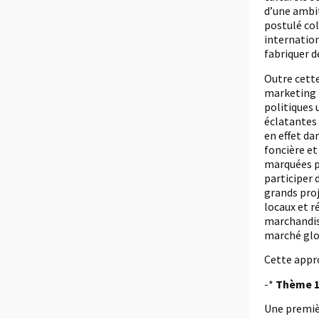
d’une ambit
postulé col
internation
fabriquer d
Outre cette
marketing t
politiques 
éclatantes 
en effet da
foncière et
marquées pa
participer 
grands proj
locaux et r
marchandis
marché glo
Cette appro
-*
Thème 1
Une premièr