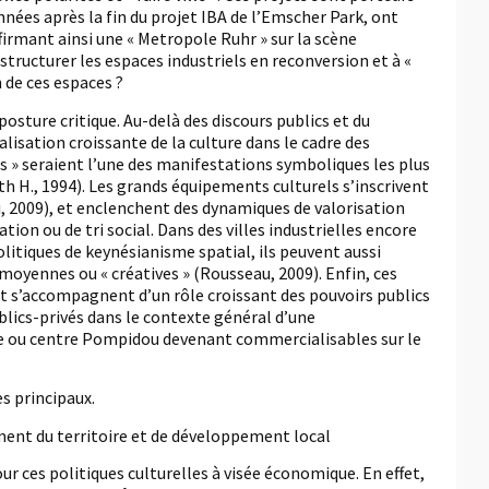
nnées après la fin du projet IBA de l’Emscher Park, ont
firmant ainsi une « Metropole Ruhr » sur la scène
tructurer les espaces industriels en reconversion et à «
 de ces espaces ?
posture critique. Au-delà des discours publics et du
lisation croissante de la culture dans le cadre des
ts » seraient l’une des manifestations symboliques les plus
 H., 1994). Les grands équipements culturels s’inscrivent
ni, 2009), et enclenchent des dynamiques de valorisation
on ou de tri social. Dans des villes industrielles encore
itiques de keynésianisme spatial, ils peuvent aussi
moyennes ou « créatives » (Rousseau, 2009). Enfin, ces
 et s’accompagnent d’un rôle croissant des pouvoirs publics
blics-privés dans le contexte général d’une
vre ou centre Pompidou devenant commercialisables sur le
s principaux.
ent du territoire et de développement local
 ces politiques culturelles à visée économique. En effet,