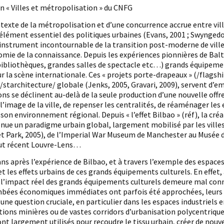
 « Villes et métropolisation » du CNFG
texte de la métropolisation et d’une concurrence accrue entre ville
ément essentiel des politiques urbaines (Evans, 2001 ; Swyngedouw
strument incontournable de la transition post-moderne de villes 
mie de la connaissance. Depuis les expériences pionnières de Bal
bibliothèques, grandes salles de spectacle etc…) grands équipeme
sur la scène internationale. Ces « projets porte-drapeaux » (/flagsh
/starchitecture/ globale (Jenks, 2005, Gravari, 2009), servent d’e
ns se déclinent au-delà de la seule production d’une nouvelle offre 
l’image de la ville, de repenser les centralités, de réaménager les 
t son environnement régional. Depuis « l’effet Bilbao » (réf), la 
e un paradigme urbain global, largement mobilisé par les villes i
et Park, 2005), de l’Imperial War Museum de Manchester au Musée 
ut récent Louvre-Lens…
ans après l’expérience de Bilbao, et à travers l’exemple des espac
et les effets urbains de ces grands équipements culturels. En effet, 
l’impact réel des grands équipements culturels demeure mal connu et
bées économiques immédiates ont parfois été approchées, leurs eff
une question cruciale, en particulier dans les espaces industriels
ions minières ou de vastes corridors d’urbanisation polycentriqu
ont largement utilisés pour recoudre le tissu urbain, créer de nouvel