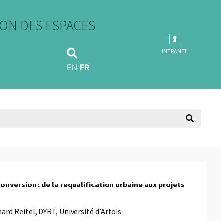
ON DES ESPACES
INTRANET
EN
FR
nversion : de la requalification urbaine aux projets
ard Reitel, DYRT, Université d’Artois