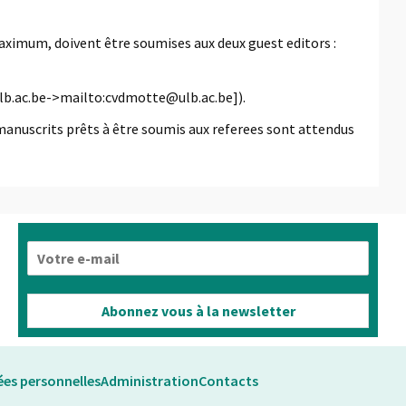
ximum, doivent être soumises aux deux guest editors :
lb.ac.be->mailto:cvdmotte@ulb.ac.be]).
manuscrits prêts à être soumis aux referees sont attendus
E
-
m
a
Abonnez vous à la newsletter
i
l
*
es personnelles
Administration
Contacts