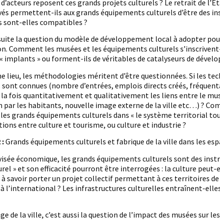
u d’acteurs reposent ces grands projets culturels ? Le retrait de l’E
ivés permettent-ils aux grands équipements culturels d’être des 
 sont-elles compatibles ?
uite la question du modèle de développement local à adopter pour o
n. Comment les musées et les équipements culturels s’inscrivent-
« implants » ou forment-ils de véritables de catalyseurs de dével
e lieu, les méthodologies méritent d’être questionnées. Si les t
 sont connues (nombre d’entrées, emplois directs créés, fréquen
 la fois quantitativement et qualitativement les liens entre le 
 par les habitants, nouvelle image externe de la ville etc…) ? C
 les grands équipements culturels dans « le système territorial to
tions entre culture et tourisme, ou culture et industrie ?
 :
Grands équipements culturels et fabrique de la ville dans les esp
visée économique, les grands équipements culturels sont des inst
rel » et son efficacité pourront être interrogées : la culture peut-el
, à savoir porter un projet collectif permettant à ces territoires d
 à l’international ? Les infrastructures culturelles entraînent-elles 
ge de la ville, c’est aussi la question de l’impact des musées sur le