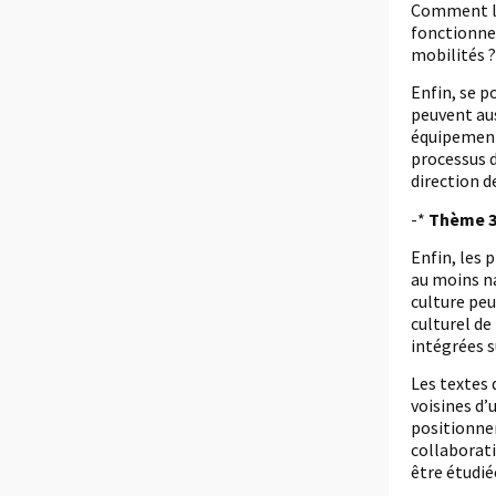
Comment les
fonctionnel
mobilités ?
Enfin, se p
peuvent aus
équipements
processus d
direction d
-*
Thème 3
Enfin, les 
au moins na
culture peu
culturel de
intégrées s
Les textes 
voisines d’
positionnem
collaborati
être étudié