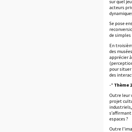
sur quel je
acteurs pr
dynamiques
Se pose ens
reconversio
de simples 
En troisièm
des musées
apprécier à
(perception
pour situer
des interac
-*
Thème 2
Outre leur 
projet cultu
industriels
s’affirmant
espaces ?
Outre l’ima