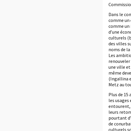
Commission
Dans le con
comme un él
comme un in
d’une écono
culturels (
des villes 
noms de la 
Les ambitio
renouveler 
une ville e
même devenu
(Ingallina 
Metz au to
Plus de 15 
les usages 
entourent, 
leurs retom
pourtant d’
de conurbat
culturels s