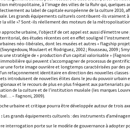
ion métropolitaine, à l’image des villes de la Ruhr qui, quelques a
lectivement au label de capitale européenne de la culture 2010, af
ale. Les grands équipements culturels contribuent-ils vraiment à s
e la ville »? Sont-ils réellement des moteurs de la métropolisation
 approche urbaine, l’objectif de cet appel est aussi d’émettre une 
erritorial, des études récentes ont en effet souligné l’instrumenta
urbaines néo-libérales, dont les musées et autres « flagship proje
(Swyngedouw, Moulaert et Rodriguez, 2002 ; Rousseau, 2009 ; Smyth
ns une stratégie de « production d’un capital valorisable » (Fagno
 immobilière qui peuvent s’accompagner de processus de gentrificati
r une forte image ouvrière et longtemps caractérisées par des pol
d’un refaçonnement identitaire en direction des nouvelles classes 
ets introduisent de nouvelles élites dans le jeu du pouvoir urbain
égionaux et le recours de plus en plus fréquent aux partenariats pu
ation de la culture et de l’institution muséale (les marques Lou
bal… – Fagnoni, 2009).
che urbaine et critique pourra être développée autour de trois axe
 :
Les grands équipements culturels : des instruments d’aménagem
e interrogation porte sur le modèle de gouvernance à adopter pour