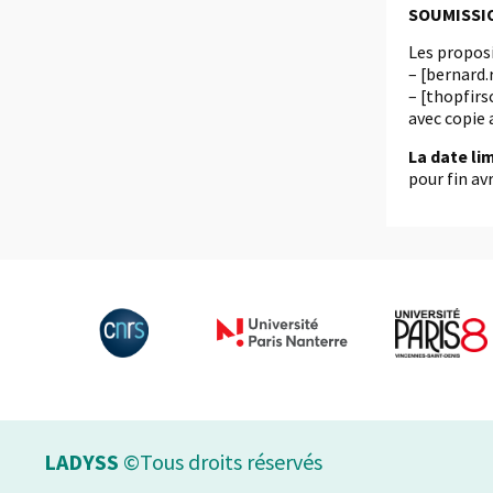
SOUMISSI
Les propos
– [bernard.
– [thopfir
avec copie
La date li
pour fin avr
LADYSS
©Tous droits réservés