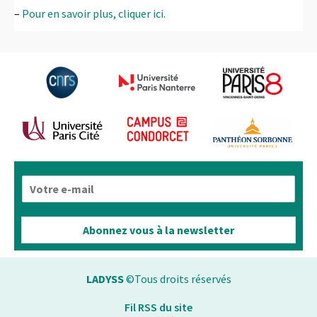
–
Pour en savoir plus, cliquer ici.
E
-
m
a
Abonnez vous à la newsletter
i
l
*
LADYSS
©Tous droits réservés
Fil RSS du site