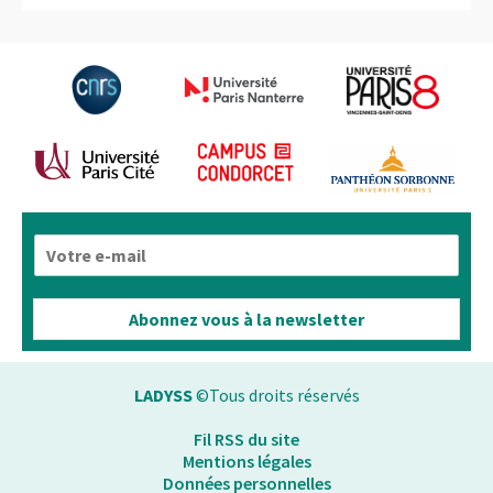
E
-
m
a
Abonnez vous à la newsletter
i
l
*
LADYSS
©Tous droits réservés
Fil RSS du site
Mentions légales
Données personnelles