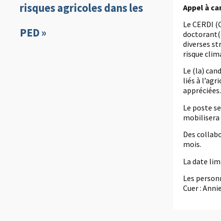
risques agricoles dans les
Appel à ca
Le CERDI (C
PED »
doctorant(e
diverses st
risque clim
Le (la) can
liés à l’ag
appréciées.
Le poste se
mobilisera 
Des collabo
mois.
La date lim
Les personn
Cuer : Ann