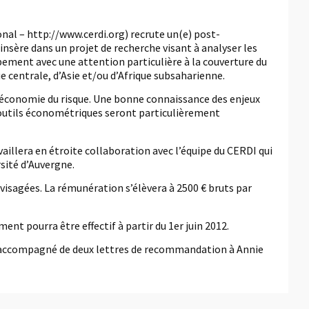
al – http://www.cerdi.org) recrute un(e) post-
nsère dans un projet de recherche visant à analyser les
pement avec une attention particulière à la couverture du
ue centrale, d’Asie et/ou d’Afrique subsaharienne.
n économie du risque. Une bonne connaissance des enjeux
s outils économétriques seront particulièrement
aillera en étroite collaboration avec l’équipe du CERDI qui
sité d’Auvergne.
nvisagées. La rémunération s’élèvera à 2500 € bruts par
ent pourra être effectif à partir du 1er juin 2012.
ae accompagné de deux lettres de recommandation à Annie