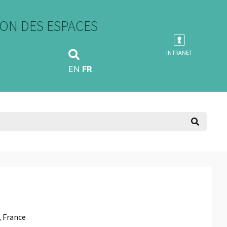
ON DES ESPACES
INTRANET
EN
FR
, France