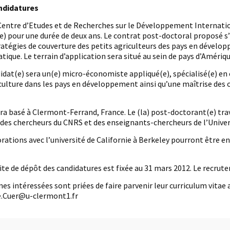
ndidatures
entre d’Etudes et de Recherches sur le Développement Internation
) pour une durée de deux ans. Le contrat post-doctoral proposé s’i
ratégies de couverture des petits agriculteurs des pays en dévelop
atique. Le terrain d’application sera situé au sein de pays d’Amériq
didat(e) sera un(e) micro-économiste appliqué(e), spécialisé(e) e
riculture dans les pays en développement ainsi qu’une maîtrise de
ra basé à Clermont-Ferrand, France. Le (la) post-doctorant(e) trav
des chercheurs du CNRS et des enseignants-chercheurs de l’Univer
rations avec l’université de Californie à Berkeley pourront être e
ite de dépôt des candidatures est fixée au 31 mars 2012. Le recrutem
es intéressées sont priées de faire parvenir leur curriculum vit
ie.Cuer@u-clermont1.fr