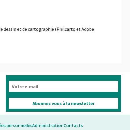
de dessin et de cartographie (Philcarto et Adobe
E
-
m
a
Abonnez vous à la newsletter
i
l
*
es personnelles
Administration
Contacts