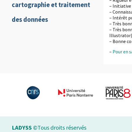
– Rigueur et
cartographie et traitement
– Initiativ
– Connaiss
– Intérêt p
des données
– Très bonn
– Très bonn
Illustrator)
– Bonne con
–
Pour en sa
LADYSS
©Tous droits réservés